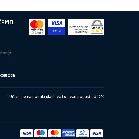
ŽEMO
itanja
kolačića
Učlani se na portalu članstva i ostvari popust od 12%