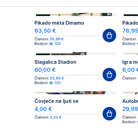
AUTHENTIC PRODUCT
AUTH
NOVO
NOVO
Pikado meta Dinamo
Pikado
63,50 €
78,95
Članovi:
55,88 €
Članovi:
Bodovi:
125
Bodovi:
AUTHENTIC PRODUCT
AUTH
NOVO
Slagalica Stadion
Igra m
60,00 €
6,00 
Članovi:
52,80 €
Članovi:
Bodovi:
125
AUTHENTIC PRODUCT
AUTH
Čovječe ne ljuti se
Autob
4,00 €
29,99
Članovi:
3,52 €
Članovi:
Bodovi: