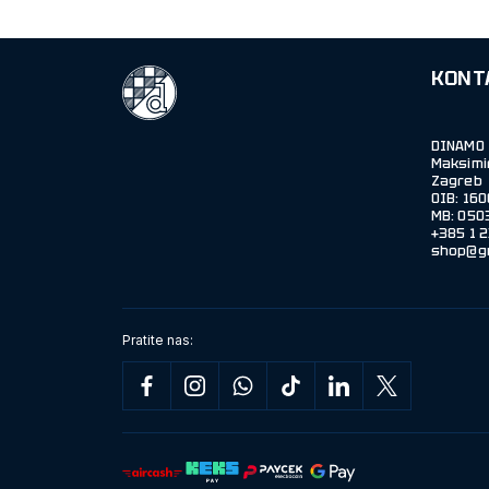
KONT
DINAMO 
Maksimi
Zagreb
OIB: 16
MB: 050
shop@g
Pratite nas: