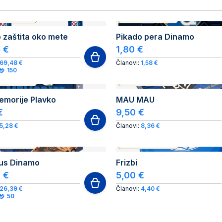
ENTIC PRODUCT
AUTHENTIC PRODUCT
NOVO
 zaštita oko mete
Pikado pera Dinamo
 €
1,80 €
69,48 €
Članovi:
1,58 €
150
ENTIC PRODUCT
AUTHENTIC PRODUCT
emorije Plavko
MAU MAU
€
9,50 €
5,28 €
Članovi:
8,36 €
ENTIC PRODUCT
AUTHENTIC PRODUCT
us Dinamo
Frizbi
 €
5,00 €
26,39 €
Članovi:
4,40 €
50