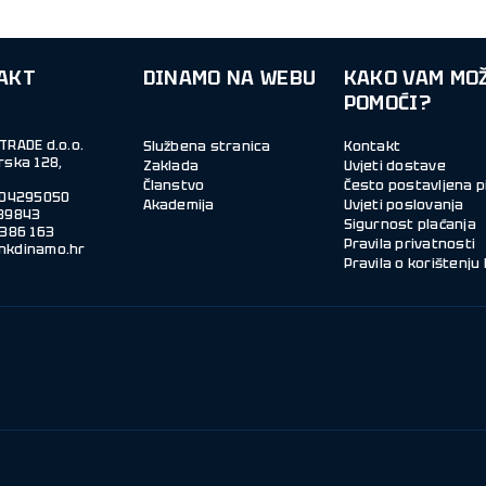
AKT
DINAMO NA WEBU
KAKO VAM MO
POMOĆI?
TRADE d.o.o.
Službena stranica
Kontakt
rska 128,
Zaklada
Uvjeti dostave
Članstvo
Često postavljena p
004295050
Akademija
Uvjeti poslovanja
39843
Sigurnost plaćanja
Pravila privatnosti
nkdinamo.hr
Pravila o korištenju 