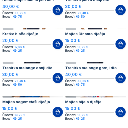
40,00 €
30,00 €
Članovi:
35,20 €
Članovi:
26,40 €
Bodovi:
75
Bodovi:
50
AUTHENTIC PRODUCT
AUTHENTIC PRODUCT
NOVO
NOVO
Kratke hlače dječje
Majica Dinamo dječja
20,00 €
15,00 €
Članovi:
17,60 €
Članovi:
13,20 €
Bodovi:
25
Bodovi:
25
AUTHENTIC PRODUCT
AUTHENTIC PRODUCT
NOVO
NOVO
Trenirka melange donji dio
Trenirka melange gornji dio
30,00 €
40,00 €
Članovi:
26,40 €
Članovi:
35,20 €
Bodovi:
50
Bodovi:
75
AUTHENTIC PRODUCT
AUTHENTIC PRODUCT
NOVO
NOVO
Majica nogometaši dječja
Majica bijela dječja
15,00 €
15,00 €
Članovi:
13,20 €
Članovi:
13,20 €
Bodovi:
25
Bodovi:
25
AUTHENTIC PRODUCT
AUTHENTIC PRODUCT