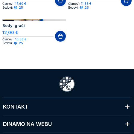
Članovi:
17,60 €
Članovi:
11,88 €
Bodovi:
25
Bodovi:
25
AUTHENTIC PRODUCT
NOVO
Body igrači
12,00 €
Članovi:
10,56 €
Bodovi:
25
KONTAKT
DINAMO NA WEBU