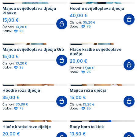
NOVO
NOVO
Majica svijetloplava dječja
Hoodie svijetloplava dječja
Plavko
40,00 €
15,00 €
Članovi:
35,20 €
Bodovi:
75
Članovi:
13,20 €
Bodovi:
25
AUTHENTIC PRODUCT
AUTHENTIC PRODUCT
NOVO
NOVO
Majica svijetloplava dječja Grb
Hlače kratke svijetloplave
dječje
15,00 €
20,00 €
Članovi:
13,20 €
Bodovi:
25
Članovi:
17,60 €
Bodovi:
25
AUTHENTIC PRODUCT
AUTHENTIC PRODUCT
NOVO
NOVO
Hoodie roza dječja
Majica roza dječja
35,00 €
15,00 €
Članovi:
30,80 €
Članovi:
13,20 €
Bodovi:
75
Bodovi:
25
AUTHENTIC PRODUCT
AUTHENTIC PRODUCT
NOVO
NOVO
Hlače kratke roze dječje
Body born to kick
20,00 €
13,50 €