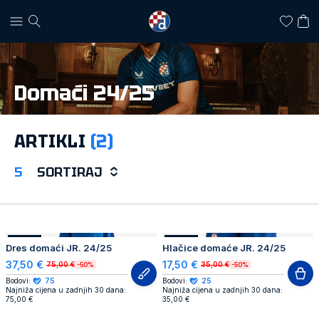
Domaći 24/25
ARTIKLI
(2)
5
SORTIRAJ
AKCIJA
AKCIJA
Dres domaći JR. 24/25
Hlačice domaće JR. 24/25
37,50 €
17,50 €
75,00 €
35,00 €
-50%
-50%
Bodovi:
75
Bodovi:
25
Najniža cijena u zadnjih 30 dana:
Najniža cijena u zadnjih 30 dana:
75,00 €
35,00 €