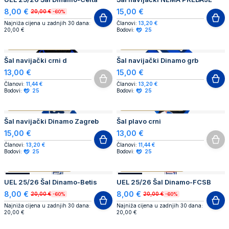
8,00 €
15,00 €
20,00 €
-60%
Najniža cijena u zadnjih 30 dana:
Članovi:
13,20 €
20,00 €
Bodovi:
25
RASPRODANO
AUTHENTIC PRODUCT
AUTHENTIC PRODUCT
Šal navijački crni d
Šal navijački Dinamo grb
13,00 €
15,00 €
Članovi:
11,44 €
Članovi:
13,20 €
Bodovi:
25
Bodovi:
25
RASPRODANO
AUTHENTIC PRODUCT
AUTHENTIC PRODUCT
Šal navijački Dinamo Zagreb
Šal plavo crni
15,00 €
13,00 €
Članovi:
13,20 €
Članovi:
11,44 €
Bodovi:
25
Bodovi:
25
AUTHENTIC PRODUCT
AUTHENTIC PRODUCT
AKCIJA
AKCIJA
UEL 25/26 Šal Dinamo-Betis
UEL 25/26 Šal Dinamo-FCSB
8,00 €
8,00 €
20,00 €
20,00 €
-60%
-60%
Najniža cijena u zadnjih 30 dana:
Najniža cijena u zadnjih 30 dana:
20,00 €
20,00 €