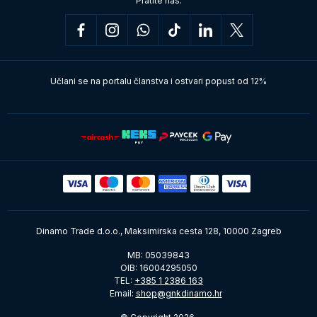
Pratite nas:
Učlani se na portalu članstva i ostvari popust od 12%
Dinamo Trade d.o.o., Maksimirska cesta 128, 10000 Zagreb
MB: 05039843
OIB: 16004295050
TEL:
+385 1 2386 163
Email:
shop@gnkdinamo.hr