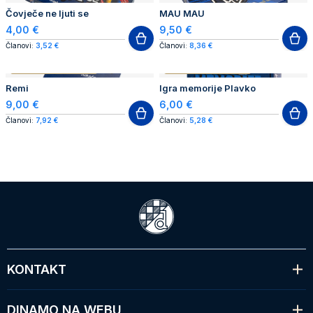
Čovječe ne ljuti se
MAU MAU
4,00 €
9,50 €
Članovi:
3,52 €
Članovi:
8,36 €
AUTHENTIC PRODUCT
AUTHENTIC PRODUCT
Remi
Igra memorije Plavko
9,00 €
6,00 €
Članovi:
7,92 €
Članovi:
5,28 €
KONTAKT
DINAMO NA WEBU