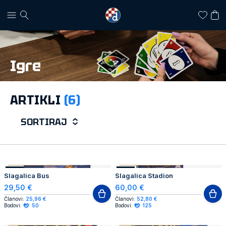
Igre
ARTIKLI
(6)
SORTIRAJ
AUTHENTIC PRODUCT
AUTHENTIC PRODUCT
NOVO
NOVO
Slagalica Bus
Slagalica Stadion
29,50 €
60,00 €
Članovi:
25,96 €
Članovi:
52,80 €
Bodovi:
50
Bodovi:
125
AUTHENTIC PRODUCT
AUTHENTIC PRODUCT