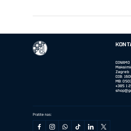
KONT
DINAMO 
Maksimi
Zagreb
OIB: 16
MB: 050
shop@g
Pratite nas: