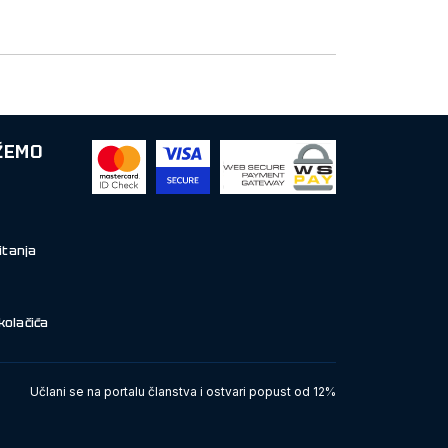
ŽEMO
itanja
kolačića
Učlani se na portalu članstva i ostvari popust od 12%