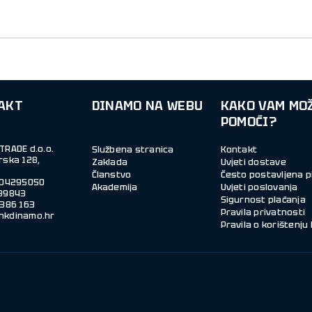
AKT
DINAMO NA WEBU
KAKO VAM MO
POMOĆI?
TRADE d.o.o.
Službena stranica
Kontakt
rska 128,
Zaklada
Uvjeti dostave
Članstvo
Često postavljena p
004295050
Akademija
Uvjeti poslovanja
39843
Sigurnost plaćanja
Pravila privatnosti
nkdinamo.hr
Pravila o korištenju 