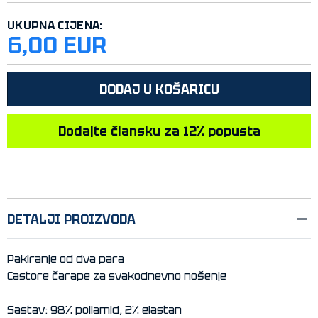
UKUPNA CIJENA:
6,00 EUR
DODAJ U KOŠARICU
Dodajte člansku za 12% popusta
DETALJI PROIZVODA
Pakiranje od dva para
Castore čarape za svakodnevno nošenje
Sastav: 98% poliamid, 2% elastan