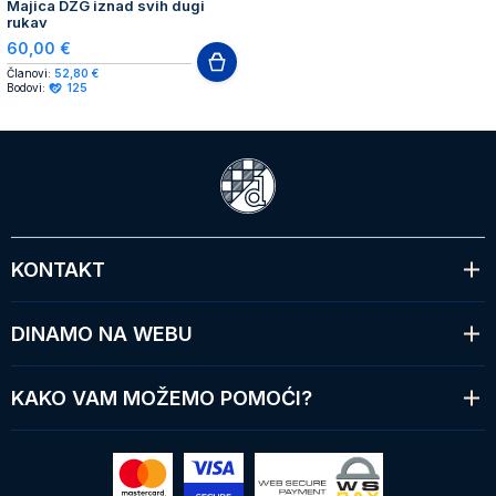
NOVO
Majica DZG iznad svih dugi
rukav
60,00 €
Članovi:
52,80 €
Bodovi:
125
KONTAKT
DINAMO NA WEBU
KAKO VAM MOŽEMO POMOĆI?