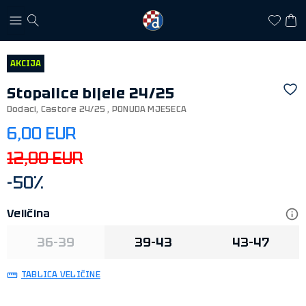
AKCIJA
Stopalice bijele 24/25
Dodaci
,
Castore 24/25
,
PONUDA MJESECA
6,00 EUR
12,00 EUR
-50%
Veličina
36-39
39-43
43-47
TABLICA VELIČINE