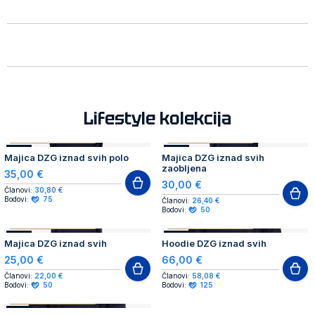
Lifestyle kolekcija
AUTHENTIC PRODUCT
AUTHENTIC PRODUCT
NOVO
NOVO
Majica DZG iznad svih polo
Majica DZG iznad svih
zaobljena
35,00 €
30,00 €
Članovi:
30,80 €
Bodovi:
75
Članovi:
26,40 €
Bodovi:
50
AUTHENTIC PRODUCT
AUTHENTIC PRODUCT
NOVO
NOVO
Majica DZG iznad svih
Hoodie DZG iznad svih
25,00 €
66,00 €
Članovi:
22,00 €
Članovi:
58,08 €
Bodovi:
50
Bodovi:
125
AUTHENTIC PRODUCT