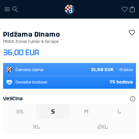
Pidžama Dinamo
MODA
,
Donje rublje & čarape
36,00 EUR
31,68 EUR
Članska cijena:
Prijava
75 bodova
Osvojite bodove:
Veličina
XS
S
M
L
XL
2XL