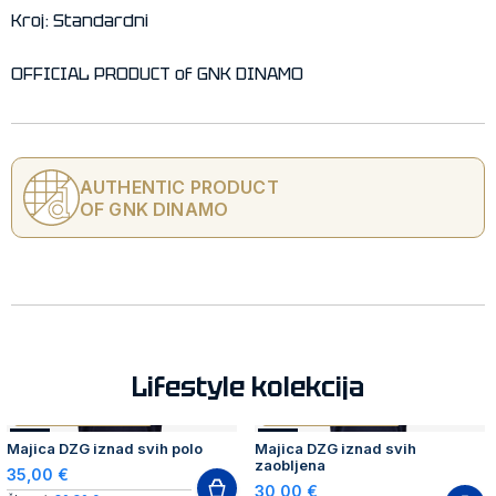
Kroj: Standardni
OFFICIAL PRODUCT of GNK DINAMO
AUTHENTIC PRODUCT
OF GNK DINAMO
Lifestyle kolekcija
AUTHENTIC PRODUCT
AUTHENTIC PRODUCT
NOVO
NOVO
Majica DZG iznad svih polo
Majica DZG iznad svih
zaobljena
35,00 €
30,00 €