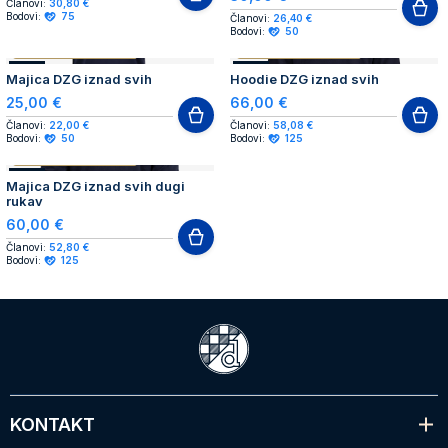
Članovi:
30,80 €
Bodovi:
75
Članovi:
26,40 €
Bodovi:
50
AUTHENTIC PRODUCT
AUTHENTIC PRODUCT
NOVO
NOVO
Majica DZG iznad svih
Hoodie DZG iznad svih
25,00 €
66,00 €
Članovi:
22,00 €
Članovi:
58,08 €
Bodovi:
50
Bodovi:
125
AUTHENTIC PRODUCT
NOVO
Majica DZG iznad svih dugi
rukav
60,00 €
Članovi:
52,80 €
Bodovi:
125
KONTAKT