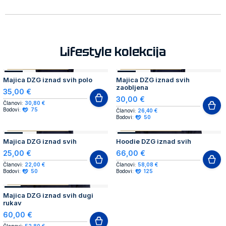
Lifestyle kolekcija
AUTHENTIC PRODUCT
AUTHENTIC PRODUCT
NOVO
NOVO
Majica DZG iznad svih polo
Majica DZG iznad svih
zaobljena
35,00 €
30,00 €
Članovi:
30,80 €
Bodovi:
75
Članovi:
26,40 €
Bodovi:
50
AUTHENTIC PRODUCT
AUTHENTIC PRODUCT
NOVO
NOVO
Majica DZG iznad svih
Hoodie DZG iznad svih
25,00 €
66,00 €
Članovi:
22,00 €
Članovi:
58,08 €
Bodovi:
50
Bodovi:
125
AUTHENTIC PRODUCT
NOVO
Majica DZG iznad svih dugi
rukav
60,00 €