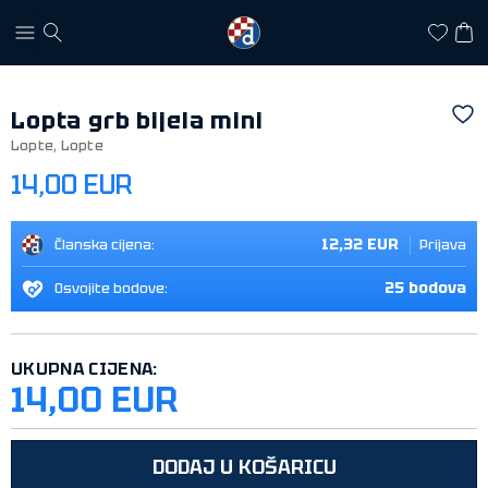
Lopta grb bijela mini
Lopte
,
Lopte
14,00 EUR
12,32 EUR
Članska cijena:
Prijava
25 bodova
Osvojite bodove:
UKUPNA CIJENA:
14,00 EUR
DODAJ U KOŠARICU