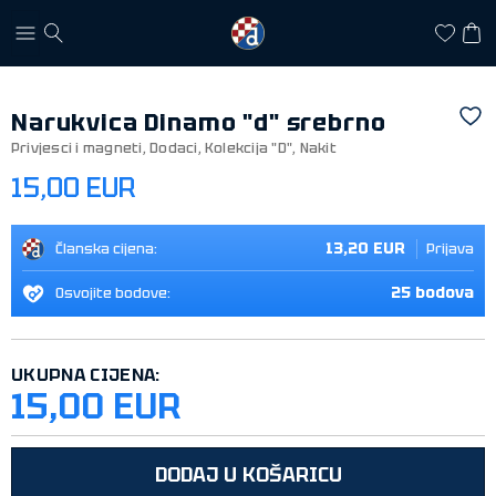
Narukvica Dinamo "d" srebrno
Privjesci i magneti
,
Dodaci
,
Kolekcija "D"
,
Nakit
15,00 EUR
13,20 EUR
Članska cijena:
Prijava
25 bodova
Osvojite bodove:
UKUPNA CIJENA:
15,00 EUR
DODAJ U KOŠARICU