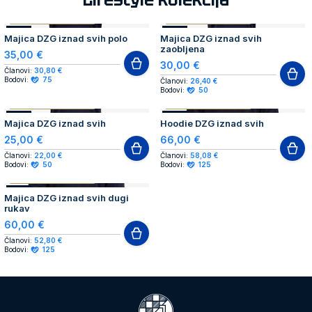
AUTHENTIC PRODUCT
AUTHENTIC PRODUCT
NOVO
NOVO
Majica DZG iznad svih polo
Majica DZG iznad svih
zaobljena
35,00 €
30,00 €
Članovi:
30,80 €
Bodovi:
75
Članovi:
26,40 €
Bodovi:
50
AUTHENTIC PRODUCT
AUTHENTIC PRODUCT
NOVO
NOVO
Majica DZG iznad svih
Hoodie DZG iznad svih
25,00 €
66,00 €
Članovi:
22,00 €
Članovi:
58,08 €
Bodovi:
50
Bodovi:
125
AUTHENTIC PRODUCT
NOVO
Majica DZG iznad svih dugi
rukav
60,00 €
Članovi:
52,80 €
Bodovi:
125