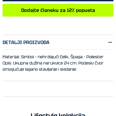
Dodajte člansku za 12% popusta
DETALJI PROIZVODA
Materijal: Simbol – nehrđajući čelik, Špaga – Poliester
Opis: Ukupna dužina narukvice 24 cm. Podesiv čvor
omogućuje lagano stavljanje i skidanje.
Lifestyle kolekcija