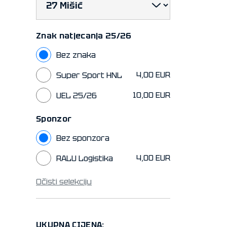
Znak natjecanja 25/26
Bez znaka
4,00 EUR
Super Sport HNL
10,00 EUR
UEL 25/26
Sponzor
Bez sponzora
4,00 EUR
RALU Logistika
Očisti selekciju
UKUPNA CIJENA: