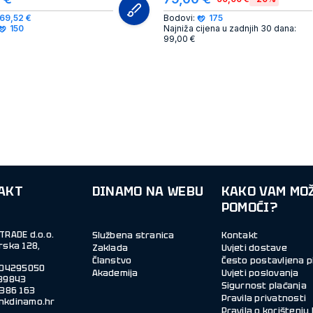
69,52 €
Bodovi:
175
150
Najniža cijena u zadnjih 30 dana:
99,00 €
AKT
DINAMO NA WEBU
KAKO VAM MO
POMOĆI?
TRADE d.o.o.
Službena stranica
Kontakt
rska 128,
Zaklada
Uvjeti dostave
Članstvo
Često postavljena p
004295050
Akademija
Uvjeti poslovanja
39843
Sigurnost plaćanja
Pravila privatnosti
nkdinamo.hr
Pravila o korištenju 