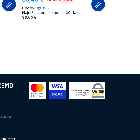
Bodovi:
125
Najniža cijena u zadnjih 30 dana:
99,00 €
ŽEMO
itanja
kolačića