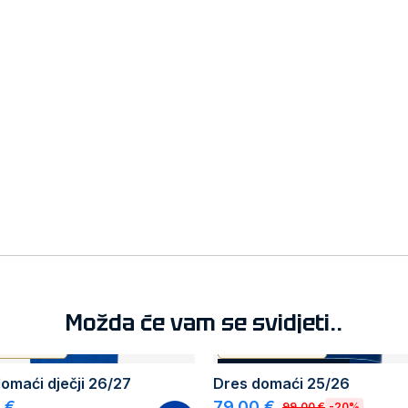
Možda će vam se svidjeti..
ENTIC PRODUCT
AUTHENTIC PRODUCT
AKCIJA
BESTSELLER
omaći dječji 26/27
Dres domaći 25/26
 €
79,00 €
99,00 €
-20%