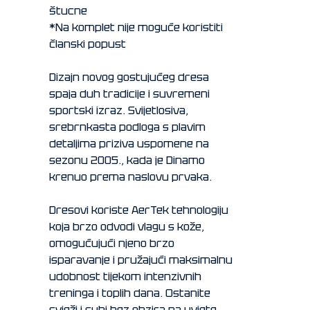
štucne
*Na komplet nije moguće koristiti
članski popust
Dizajn novog gostujućeg dresa
spaja duh tradicije i suvremeni
sportski izraz. Svijetlosiva,
srebrnkasta podloga s plavim
detaljima priziva uspomene na
sezonu 2005., kada je Dinamo
krenuo prema naslovu prvaka.
Dresovi koriste AerTek tehnologiju
koja brzo odvodi vlagu s kože,
omogućujući njeno brzo
isparavanje i pružajući maksimalnu
udobnost tijekom intenzivnih
treninga i toplih dana. Ostanite
svježi i suhi bez obzira na uvjete.