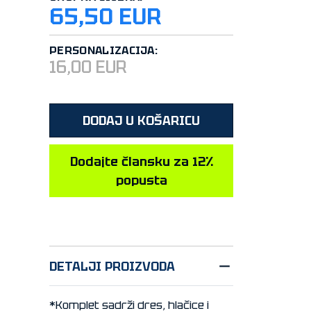
65,50 EUR
PERSONALIZACIJA:
16,00 EUR
DODAJ U KOŠARICU
Dodajte člansku za 12%
popusta
DETALJI PROIZVODA
*Komplet sadrži dres, hlačice i