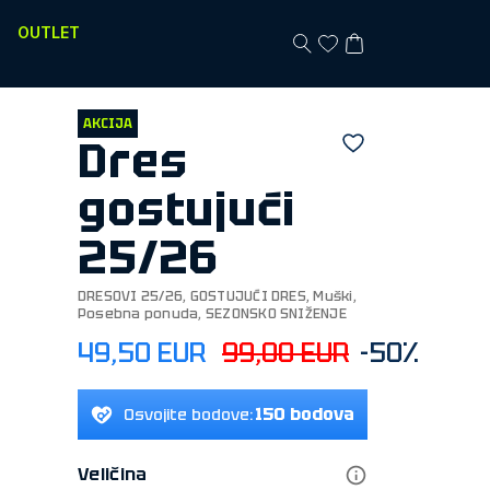
OUTLET
AKCIJA
Dres
gostujući
25/26
DRESOVI 25/26
,
GOSTUJUĆI DRES
,
Muški
,
Posebna ponuda
,
SEZONSKO SNIŽENJE
49,50 EUR
99,00 EUR
-50%
150 bodova
Osvojite bodove:
Veličina