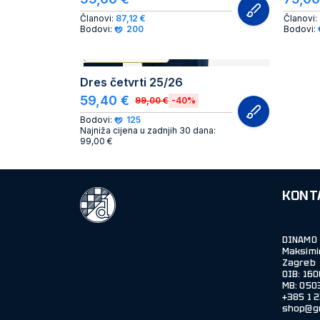
Članovi:
87,12 €
Članovi:
Bodovi:
200
Bodovi:
AUTHENTIC PRODUCT
AKCIJA
Dres četvrti 25/26
59,40 €
99,00 €
-40%
Bodovi:
125
Najniža cijena u zadnjih 30 dana:
99,00 €
KONT
DINAMO 
Maksimi
Zagreb
OIB: 16
MB: 050
shop@g