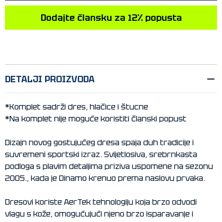
Dodajte člansku za 12% popusta
DETALJI PROIZVODA
*Komplet sadrži dres, hlačice i štucne
*Na komplet nije moguće koristiti članski popust
Dizajn novog gostujućeg dresa spaja duh tradicije i
suvremeni sportski izraz. Svijetlosiva, srebrnkasta
podloga s plavim detaljima priziva uspomene na sezonu
2005., kada je Dinamo krenuo prema naslovu prvaka.
Dresovi koriste AerTek tehnologiju koja brzo odvodi
vlagu s kože, omogućujući njeno brzo isparavanje i