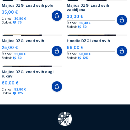
NOVO
NOVO
Majica DZG iznad svih polo
Majica DZG iznad svih
zaobljena
35,00 €
30,00 €
Članovi:
30,80 €
Bodovi:
75
Članovi:
26,40 €
Bodovi:
50
AUTHENTIC PRODUCT
AUTHENTIC PRODUCT
NOVO
NOVO
Majica DZG iznad svih
Hoodie DZG iznad svih
25,00 €
66,00 €
Članovi:
22,00 €
Članovi:
58,08 €
Bodovi:
50
Bodovi:
125
AUTHENTIC PRODUCT
NOVO
Majica DZG iznad svih dugi
rukav
60,00 €
Članovi:
52,80 €
Bodovi:
125