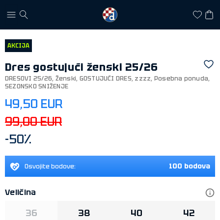
AKCIJA
Dres gostujući ženski 25/26
DRESOVI 25/26
,
Ženski
,
GOSTUJUĆI DRES
,
zzzz
,
Posebna ponuda
,
SEZONSKO SNIŽENJE
49,50 EUR
99,00 EUR
-50%
100 bodova
Osvojite bodove:
Veličina
36
38
40
42