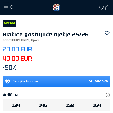
AKCIJA
Hlačice gostujuće dječje 25/26
GOSTUJUĆI DRES
,
Dječji
20,00 EUR
40,00 EUR
-50%
50 bodova
Osvojite bodove:
Veličina
134
146
158
164