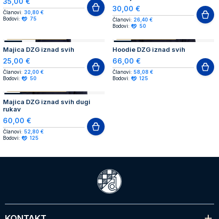
35,00 €
30,00 €
Članovi:
30,80 €
Bodovi:
75
Članovi:
26,40 €
Bodovi:
50
AUTHENTIC PRODUCT
AUTHENTIC PRODUCT
NOVO
NOVO
Majica DZG iznad svih
Hoodie DZG iznad svih
25,00 €
66,00 €
Članovi:
22,00 €
Članovi:
58,08 €
Bodovi:
50
Bodovi:
125
AUTHENTIC PRODUCT
NOVO
Majica DZG iznad svih dugi
rukav
60,00 €
Članovi:
52,80 €
Bodovi:
125
KONTAKT