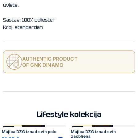
uvjete.
Sastav: 100% poliester
Kroj: standardan
AUTHENTIC PRODUCT
OF GNK DINAMO
Lifestyle kolekcija
AUTHENTIC PRODUCT
AUTHENTIC PRODUCT
NOVO
NOVO
Majica DZG iznad svih polo
Majica DZG iznad svih
zaobljena