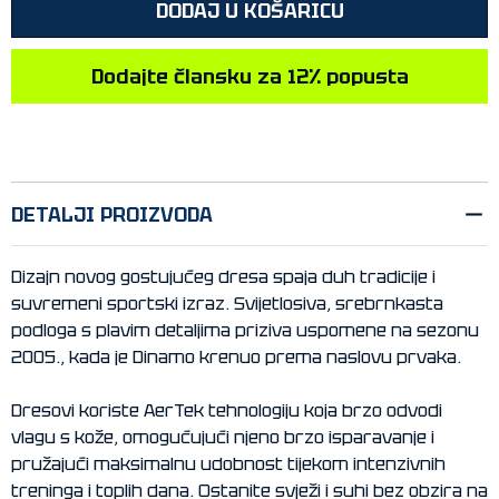
DODAJ U KOŠARICU
Dodajte člansku za 12% popusta
DETALJI PROIZVODA
Dizajn novog gostujućeg dresa spaja duh tradicije i
suvremeni sportski izraz. Svijetlosiva, srebrnkasta
podloga s plavim detaljima priziva uspomene na sezonu
2005., kada je Dinamo krenuo prema naslovu prvaka.
Dresovi koriste AerTek tehnologiju koja brzo odvodi
vlagu s kože, omogućujući njeno brzo isparavanje i
pružajući maksimalnu udobnost tijekom intenzivnih
treninga i toplih dana. Ostanite svježi i suhi bez obzira na