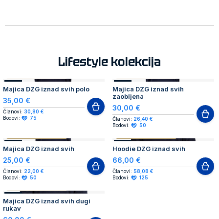
Lifestyle kolekcija
AUTHENTIC PRODUCT
AUTHENTIC PRODUCT
NOVO
NOVO
Majica DZG iznad svih polo
Majica DZG iznad svih
zaobljena
35,00 €
30,00 €
Članovi:
30,80 €
Bodovi:
75
Članovi:
26,40 €
Bodovi:
50
AUTHENTIC PRODUCT
AUTHENTIC PRODUCT
NOVO
NOVO
Majica DZG iznad svih
Hoodie DZG iznad svih
25,00 €
66,00 €
Članovi:
22,00 €
Članovi:
58,08 €
Bodovi:
50
Bodovi:
125
AUTHENTIC PRODUCT
NOVO
Majica DZG iznad svih dugi
rukav