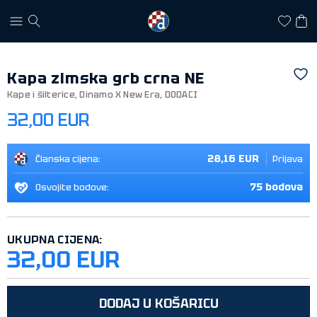
Kapa zimska grb crna NE
Kape i šilterice
,
Dinamo X New Era
,
DODACI
32,00 EUR
28,16 EUR
Članska cijena:
Prijava
75 bodova
Osvojite bodove:
UKUPNA CIJENA:
32,00 EUR
DODAJ U KOŠARICU