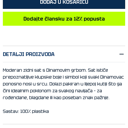
DODAJ U KOŠARICU
Dodajte člansku za 12% popusta
DETALJI PROIZVODA
Moderan zidni sat s Dinamovim grbom. Sat ističe
prepoznatljive klupske boje i simbol koji svaki Dinamovac
ponosno nosi u srcu. Dolazi pakiran u lijepoj kutiji što ga
čini idealnim poklonom za svakog navijača – za
rođendane, blagdane ili kao poseban znak pažnje.
Sastav: 100% plastika