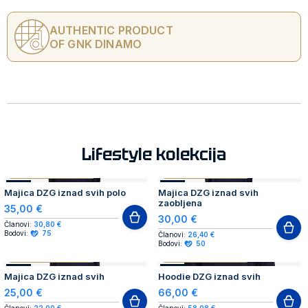
AUTHENTIC PRODUCT
OF GNK DINAMO
Lifestyle kolekcija
AUTHENTIC PRODUCT
AUTHENTIC PRODUCT
NOVO
NOVO
Majica DZG iznad svih polo
Majica DZG iznad svih
zaobljena
35,00 €
30,00 €
Članovi:
30,80 €
Bodovi:
75
Članovi:
26,40 €
Bodovi:
50
AUTHENTIC PRODUCT
AUTHENTIC PRODUCT
NOVO
NOVO
Majica DZG iznad svih
Hoodie DZG iznad svih
25,00 €
66,00 €