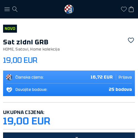
NOVO
Sat zidni GRB
HOME
,
Satovi
,
Home kolekcija
19,00 EUR
16,72 EUR
Članska cijena:
Prijava
25 bodova
Osvojite bodove:
UKUPNA CIJENA:
19,00 EUR