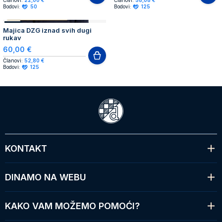
Članovi:
22,00 €
Članovi:
58,08 €
Bodovi:
50
Bodovi:
125
AUTHENTIC PRODUCT
NOVO
Majica DZG iznad svih dugi
rukav
60,00 €
Članovi:
52,80 €
Bodovi:
125
KONTAKT
DINAMO NA WEBU
KAKO VAM MOŽEMO POMOĆI?